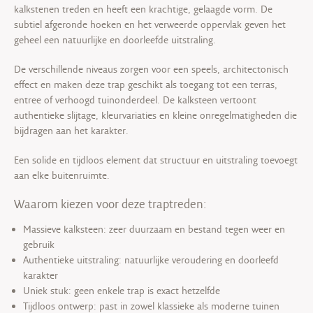
kalkstenen treden en heeft een krachtige, gelaagde vorm. De
subtiel afgeronde hoeken en het verweerde oppervlak geven het
geheel een natuurlijke en doorleefde uitstraling.
De verschillende niveaus zorgen voor een speels, architectonisch
effect en maken deze trap geschikt als toegang tot een terras,
entree of verhoogd tuinonderdeel. De kalksteen vertoont
authentieke slijtage, kleurvariaties en kleine onregelmatigheden die
bijdragen aan het karakter.
Een solide en tijdloos element dat structuur en uitstraling toevoegt
aan elke buitenruimte.
Waarom kiezen voor deze traptreden:
Massieve kalksteen: zeer duurzaam en bestand tegen weer en
gebruik
Authentieke uitstraling: natuurlijke veroudering en doorleefd
karakter
Uniek stuk: geen enkele trap is exact hetzelfde
Tijdloos ontwerp: past in zowel klassieke als moderne tuinen