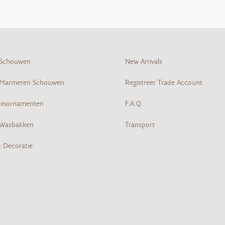
 Schouwen
New Arrivals
 Marmeren Schouwen
Registreer Trade Account
inornamenten
F.A.Q.
 Wasbakken
Transport
& Decoratie