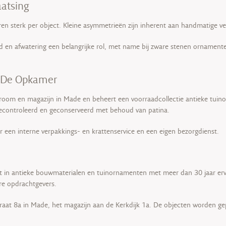
aatsing
en sterk per object. Kleine asymmetrieën zijn inherent aan handmatige ve
nd en afwatering een belangrijke rol, met name bij zware stenen ornamen
ij De Opkamer
oom en magazijn in Made en beheert een voorraadcollectie antieke tuino
gecontroleerd en geconserveerd met behoud van patina.
 een interne verpakkings- en krattenservice en een eigen bezorgdienst.
 in antieke bouwmaterialen en tuinornamenten met meer dan 30 jaar ervar
ere opdrachtgevers.
aat 8a in Made, het magazijn aan de Kerkdijk 1a. De objecten worden gepr