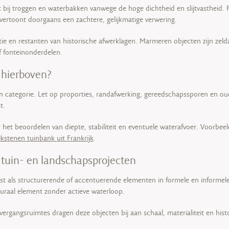
 bij troggen en waterbakken vanwege de hoge dichtheid en slijtvastheid. 
rtoont doorgaans een zachtere, gelijkmatige verwering.
tie en restanten van historische afwerklagen. Marmeren objecten zijn ze
f fonteinonderdelen.
 hierboven?
n categorie. Let op proporties, randafwerking, gereedschapssporen en oud
t.
 het beoordelen van diepte, stabiliteit en eventuele waterafvoer. Voorbee
lkstenen tuinbank uit Frankrijk
.
tuin- en landschapsprojecten
 als structurerende of accentuerende elementen in formele en informele
turaal element zonder actieve waterloop.
ergangsruimtes dragen deze objecten bij aan schaal, materialiteit en hist