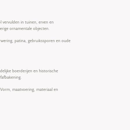
ol vervulden in tuinen, erven en
verige ornamentale objecten.
rwering, patina, gebruikssporen en oude
elijke boerderijen en historische
rfafbakening.
 Vorm, maatvoering, materiaal en