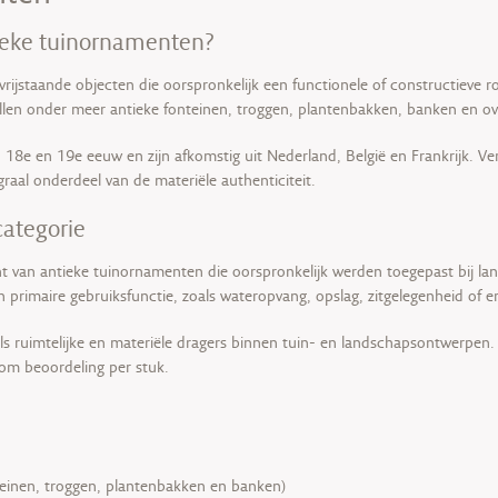
ieke tuinornamenten?
 vrijstaande objecten die oorspronkelijk een functionele of constructieve r
allen onder meer antieke fonteinen, troggen, plantenbakken, banken en o
18e en 19e eeuw en zijn afkomstig uit Nederland, België en Frankrijk. Ve
raal onderdeel van de materiële authenticiteit.
categorie
t van antieke tuinornamenten die oorspronkelijk werden toegepast bij land
 primaire gebruiksfunctie, zoals wateropvang, opslag, zitgelegenheid of e
s ruimtelijke en materiële dragers binnen tuin- en landschapsontwerpen.
 om beoordeling per stuk.
einen, troggen, plantenbakken en banken)