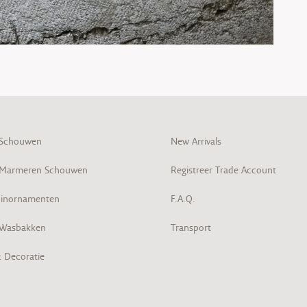
 Schouwen
New Arrivals
 Marmeren Schouwen
Registreer Trade Account
inornamenten
F.A.Q.
 Wasbakken
Transport
& Decoratie