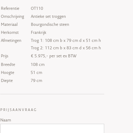
Referentie
OT110
Omschrijving
Antieke set troggen
Materiaal
Bourgondische steen
Herkomst
Frankrijk
Afmetingen
Trog 1: 108 cm b x 79 cm d x 51 cm h
Trog 2: 112 cm b x 83 cm d x 56 cm h
Prijs
€ 5.975,- per set ex BTW
Breedte
108 cm
Hoogte
51 cm
Diepte
79 cm
PRIJSAANVRAAG
Naam