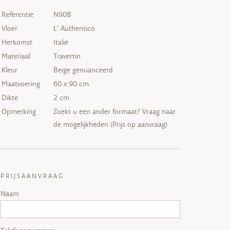
Referentie
N90B
Vloer
L' Authentico
Herkomst
Italië
Materiaal
Travertin
Kleur
Beige genuanceerd
Maatvoering
60 x 90 cm
Dikte
2 cm
Opmerking
Zoekt u een ander formaat? Vraag naar
de mogelijkheden (Prijs op aanvraag)
PRIJSAANVRAAG
Naam