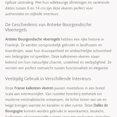
tijdloze uitstraling. Met hun willekeurige afmetingen en variërende
diktes tussen 6 en 14 cm zijn deze vloeren perfect voor
authentieke en stijlvolle interieurs.
De Geschiedenis van Antieke Bourgondische
Vloertegels
Antieke Bourgondische vloertegels
hebben een rijke historie in
Frankrijk. Ze werden oorspronkelijk gebruikt in landhuizen en
boerderijen, waar hun duurzaamheid en ambachtelijke schoonheid
een belangrijke rol speelden. Deze kalkstenen vloeren staan
bekend om hun natuurlijke charme, uniekheid en veelzijdigheid. Ze
vormen een perfect evenwicht tussen functionaliteit en elegantie.
Veelzijdig Gebruik in Verschillende Interieurs
Onze
Franse kalksteen vloeren
passen moeiteloos in een breed
scala aan interieurstijlen. Van rustieke boerderij-esthetiek tot
moderne minimalistische ontwerpen, de lichte tinten van wit en
beige brengen warmte en karakter in elke ruimte. Deze
Dalles de
Bourgogne
kunnen worden gebruikt in woonkamers, keukens,
badkamers of commerciële ruimtes voor een exclusieve uitstraling.