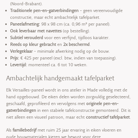
(Noord-Brabant).
Traditionele pen-en-gatverbindingen
– geen vereenvoudigde
constructie, maar echt ambachtelijk tafelparket.
Paneelafmeting:
98 x 98 cm (ca. 0,96 m² per paneel).
Ook leverbaar met navettes
(op bestelling).
Subtiel verouderd
voor een verfijnd, tijdloos karakter.
Reeds op kleur gebracht
en
2x beschermd
.
Verlegeklaar
– minimale afwerking nodig op de bouw.
Prijs:
€ 425 per paneel (excl. btw, indien van toepassing).
Levertijd:
momenteel ca. 6 tot 10 weken.
Ambachtelijk handgemaakt tafelparket
Elk Versailles-paneel wordt in ons atelier in Made volledig met de
hand opgebouwd. De eiken delen worden zorgvuldig geselecteerd,
geschaafd, geprofileerd en vervolgens met
originele pen-en-
gatverbindingen
in een stabiele tafelconstructie gemonteerd. Dit is
niet alleen een visueel patroon, maar echt
constructief tafelparket
.
Als
familiebedrijf
met ruim 25 jaar ervaring in eiken vloeren en
oude bouwmaterialen kiezen we bewust voor deze