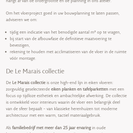
hangt af van de ordergrootte en de planning in ons atelier.
Om het vloerproject goed in uw bouwplanning te laten passen,
adviseren we om:
tijdig een indicatie van het benodigde aantal m² op te vragen,
bij start van de afbouwfase de definitieve maatvoering te
bevestigen,
rekening te houden met acclimatiseren van de vloer in de ruimte
vóór montage.
De Le Marais collectie
De
Le Marais collectie
is onze high-end lijn in eiken vloeren:
zorgvuldig geselecteerde
eiken planken en tafelparketten
met een
focus op tijdloze esthetiek en ambachtelijke afwerking. De collectie
is ontwikkeld voor interieurs waarin de vloer een belangrijk deel
van de sfeer bepaalt – van klassieke herenhuizen tot moderne
architectuur met een warm, tactiel materiaalgebruik.
Als
familiebedrijf met meer dan 25 jaar ervaring
in oude