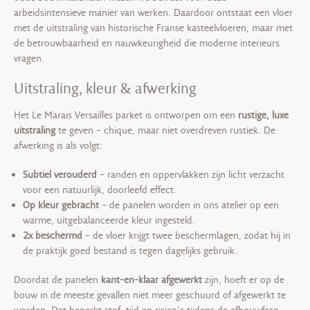
arbeidsintensieve manier van werken. Daardoor ontstaat een vloer
met de uitstraling van historische Franse kasteelvloeren, maar met
de betrouwbaarheid en nauwkeurigheid die moderne interieurs
vragen.
Uitstraling, kleur & afwerking
Het Le Marais Versailles parket is ontworpen om een
rustige, luxe
uitstraling
te geven – chique, maar niet overdreven rustiek. De
afwerking is als volgt:
Subtiel verouderd
– randen en oppervlakken zijn licht verzacht
voor een natuurlijk, doorleefd effect.
Op kleur gebracht
– de panelen worden in ons atelier op een
warme, uitgebalanceerde kleur ingesteld.
2x beschermd
– de vloer krijgt twee beschermlagen, zodat hij in
de praktijk goed bestand is tegen dagelijks gebruik.
Doordat de panelen
kant-en-klaar afgewerkt
zijn, hoeft er op de
bouw in de meeste gevallen niet meer geschuurd of afgewerkt te
worden. Dat beperkt stof, tijd en risico’s tijdens de afbouwfase.