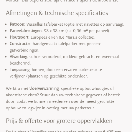
Afmetingen & technische specificaties
Patroon:
Versailles tafelparket (optie met navettes op aanvraag).
Paneelafmetingen:
98 x 98 cm (ca. 0,96 m² per paneel).
Houtsoort:
Europees eiken (Le Marais collectie).
Constructie:
handgemaakt tafelparket met pen-en-
gatverbindingen.
Afwerking:
subtiel verouderd, op kleur gebracht en tweemaal
beschermd.
Toepassing:
binnen, door een ervaren parketteur te
verlijmen/plaatsen op geschikte ondervloer.
Werkt u met
vloerverwarming
, specifieke opbouwhoogtes of
akoestische eisen? Stuur dan uw technische gegevens of bestek
door, zodat we kunnen meedenken over de meest geschikte
opbouw en legwijze in overleg met uw parketteur.
Prijs & offerte voor grotere oppervlakken
De Le Marais Versailles panelen worden geleverd voor
€ 425 per