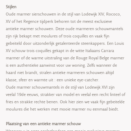
Stijlen
Oude marmer sierschouwen in de stijl van Lodewijk XIV, Rococo,
XV of het Regence tijdperk behoren tot de meest exclusieve
antieke marmer schouwen. Deze oude marmeren schouwmantels
zijn rijk bekapt met moulures of trois coquilles en vaak fijn
gebeiteld door uitzonderlijk getalenteerde steenkappers. Een Louis
XV schouw trois coquilles gekapt in de witte Italiaans Carrara
marmer of de warme uitstraling van de Rouge Royal Belge marmer
is een authentieke aanwinst voor uw woning. Zelfs wanneer de
haard niet brandt, stralen antieke marmeren schouwen altijd
klasse, sfeer en warmte uit : een unieke eye-catcher.
Oude marmer schouwmantels in de stijl van Lodewijk XVI zijn
veelal 19de eeuws, strakker van model en veelal een recht linteel of
fries en strakke rechte benen. Ook hier zien we vaak fijn gebeitelde
moulures die het werken met mooie marmer nu eenmaal biedt.
Plaatsing van een antieke marmer schouw
Wanneer u in onze opslagloodsen een mooie exclusieve marmer