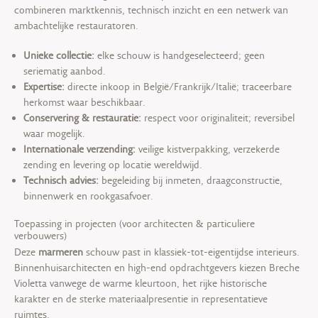
combineren marktkennis, technisch inzicht en een netwerk van
ambachtelijke restauratoren.
Unieke collectie:
elke schouw is handgeselecteerd; geen
seriematig aanbod.
Expertise:
directe inkoop in België/Frankrijk/Italië; traceerbare
herkomst waar beschikbaar.
Conservering & restauratie:
respect voor originaliteit; reversibel
waar mogelijk.
Internationale verzending:
veilige kistverpakking, verzekerde
zending en levering op locatie wereldwijd.
Technisch advies:
begeleiding bij inmeten, draagconstructie,
binnenwerk en rookgasafvoer.
Toepassing in projecten (voor architecten & particuliere
verbouwers)
Deze
marmeren
schouw past in klassiek-tot-eigentijdse interieurs.
Binnenhuisarchitecten en high-end opdrachtgevers kiezen Breche
Violetta vanwege de warme kleurtoon, het rijke historische
karakter en de sterke materiaalpresentie in representatieve
ruimtes.