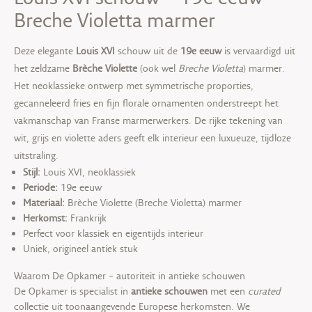
Breche Violetta marmer
Deze elegante
Louis XVI
schouw uit de
19e eeuw
is vervaardigd uit
het zeldzame
Brèche Violette
(ook wel
Breche Violetta
) marmer.
Het neoklassieke ontwerp met symmetrische proporties,
gecanneleerd fries en fijn florale ornamenten onderstreept het
vakmanschap van Franse marmerwerkers. De rijke tekening van
wit, grijs en violette aders geeft elk interieur een luxueuze, tijdloze
uitstraling.
Stijl:
Louis XVI, neoklassiek
Periode:
19e eeuw
Materiaal:
Brèche Violette (Breche Violetta) marmer
Herkomst:
Frankrijk
Perfect voor klassiek en eigentijds interieur
Uniek, origineel antiek stuk
Waarom De Opkamer – autoriteit in antieke schouwen
De Opkamer is specialist in
antieke schouwen
met een
curated
collectie uit toonaangevende Europese herkomsten. We