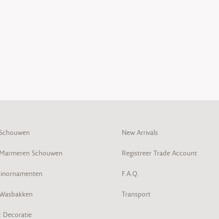
 Schouwen
New Arrivals
 Marmeren Schouwen
Registreer Trade Account
inornamenten
F.A.Q.
 Wasbakken
Transport
& Decoratie