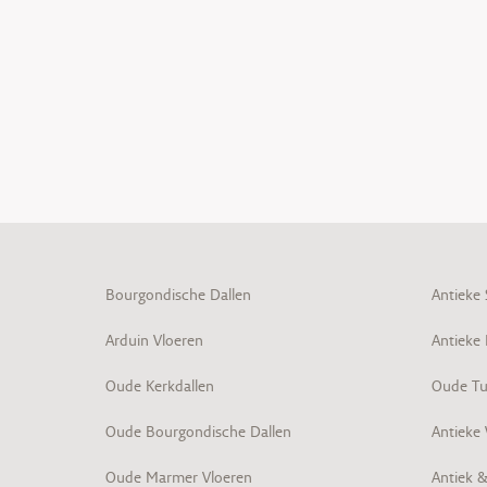
Bourgondische Dallen
Antieke
Arduin Vloeren
Antieke
Oude Kerkdallen
Oude Tu
Oude Bourgondische Dallen
Antieke
Oude Marmer Vloeren
Antiek 