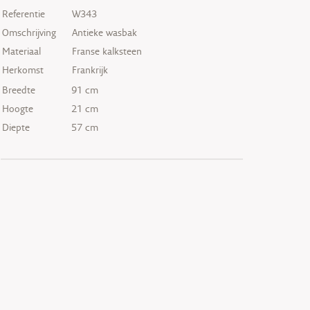
Referentie
W343
Omschrijving
Antieke wasbak
Materiaal
Franse kalksteen
Herkomst
Frankrijk
Breedte
91 cm
Hoogte
21 cm
Diepte
57 cm
VERKOCHT