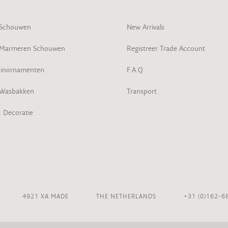
 Schouwen
New Arrivals
 Marmeren Schouwen
Registreer Trade Account
inornamenten
F.A.Q.
 Wasbakken
Transport
& Decoratie
4921 XA MADE
THE NETHERLANDS
+31 (0)162-6