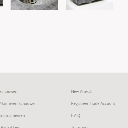
 Schouwen
New Arrivals
 Marmeren Schouwen
Registreer Trade Account
inornamenten
F.A.Q.
 Wasbakken
Transport